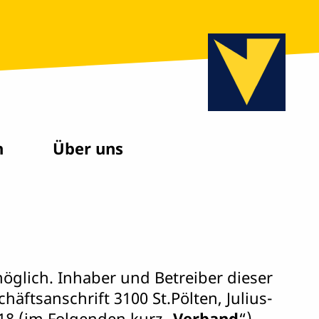
n
Über uns
glich. Inhaber und Betreiber dieser
äftsanschrift 3100 St.Pölten, Julius-
18 (im Folgenden kurz „
Verband
“).