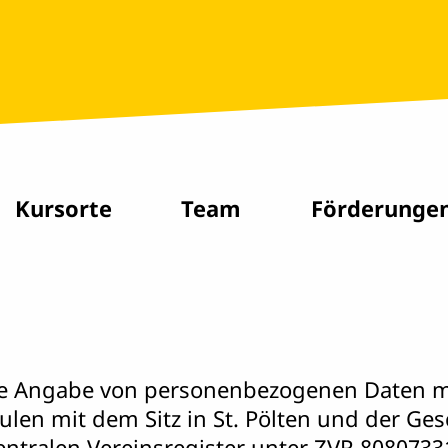
Kursorte
Team
Förderunge
ine Angabe von personenbezogenen Daten mö
en mit dem Sitz in St. Pölten und der Gesch
ntralen Vereinsregister unter ZVR 8080733